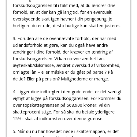
forskudsopgørelsen til i takt med, at du ændrer dine
forhold, er, at der kan gå lang tid, før en eventuelt
overskydende skat igen havner i din pengepung. Jo
hurtigere du er ude, desto hurtige kan skatten justeres.
3. Foruden alle de ovennævnte forhold, der har med
udlandsforhold at gøre, kan du også have andre
ændringer i dine forhold, der kræver en ændring af
forskudsopgørelsen. Vi kan nævne ændret løn,
ægteskab/skilsmisse, ændret overskud af virksomhed,
omlagte lån – eller måske er du gået på barsel? På
deltid? Eller på pension? Mulighederne er mange.
4. Ligger dine indtægter i den gode ende, er det særligt
vigtigt at kigge på forskudsopgørelsen. For kommer du
over topskattegrænsen på 568.900 kroner, vil din
skatteprocent stige. For så skal du betale yderligere
15% i skat af indkomsten over denne grænse.
5. Når du nu har hovedet nede i skattemappen, er det